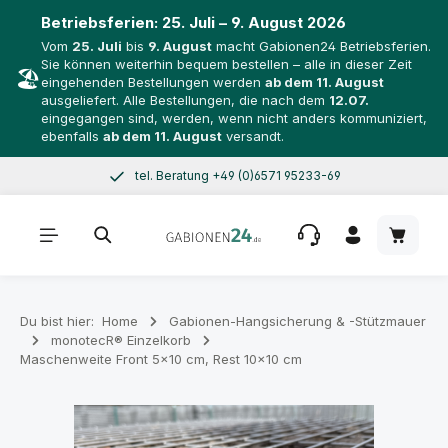
Betriebsferien:
25. Juli – 9. August 2026
Vom
25. Juli
bis
9. August
macht Gabionen24 Betriebsferien.
Sie können weiterhin bequem bestellen – alle in dieser Zeit
🏖️
eingehenden Bestellungen werden
ab dem 11. August
ausgeliefert. Alle Bestellungen, die nach dem
12.07.
eingegangen sind, werden, wenn nicht anders kommuniziert,
ebenfalls
ab dem 11. August
versandt.
tel. Beratung +49 (0)6571 95233-69
Zum Hauptinhalt springen
Mo–Do 8–17 Uhr, Fr 8–14 Uhr
Warenk
Du bist hier:
Home
Gabionen-Hangsicherung & -Stützmauer
monotecR® Einzelkorb
Maschenweite Front 5×10 cm, Rest 10×10 cm
Bildergalerie überspringen