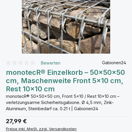
Gabionen24
Bewerten
Durchschnittliche Bewertung von 0 von 5 Sternen
monotecR® Einzelkorb – 50×50×50
cm, Maschenweite Front 5×10 cm,
Rest 10×10 cm
monotecR® 50×50×50 cm, Front 5×10 / Rest 10×10 cm –
verletzungsarme Sicherheitsgabione. Ø 4,5 mm, Zink-
Aluminium, Steinbedarf ca. 0.21 t | Gabionen24
27,99 €
Preise inkl. MwSt. zzgl. Versandkosten