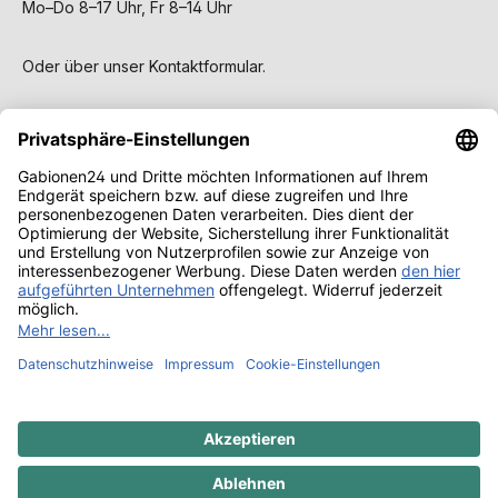
Mo–Do 8–17 Uhr, Fr 8–14 Uhr
Oder über unser
Kontaktformular
.
Service
Gabionen
Wissen & Ratgeber
Alle Preise inkl. gesetzl. Mehrwertsteuer zzgl.
Versandkosten
und ggf. Nachnahmegebühren, wenn nicht
anders angegeben.
© 2026 Gabionen24 - with
by
Rothfuss Best Gabion GmbH