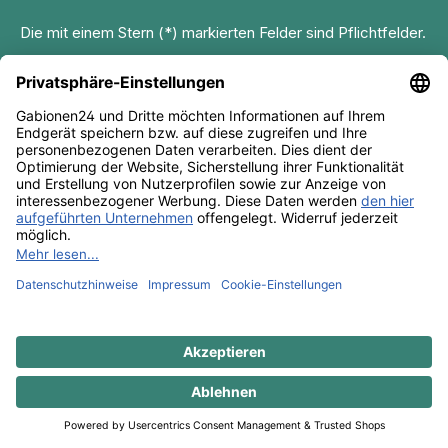
Die mit einem Stern (*) markierten Felder sind Pflichtfelder.
Service-Hotline
06571 95233 69
Mo–Do 8–17 Uhr, Fr 8–14 Uhr
Oder über unser
Kontaktformular
.
Service
Gabionen
Wissen & Ratgeber