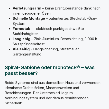
Böschungssicherungen entlang viel begangener Wege.Was ist
im Lieferumfang enthalten?Im Lieferumfang sind alle benötigten
Verletzungsarm
– keine Drahtüberstände dank nach
Gittermatten, Steckschließen und Distanzhalter für den
innen gebogener Ösen
vollständigen Aufbau enthalten. Die genaue Stückliste finden Sie
Schnelle Montage
– patentiertes Steckstab-Öse-
in der beiliegenden Montageanleitung.Brauche ich
Spezialwerkzeug für die Montage?Nein. Die Steckschließen
System
werden von oben durch die Ösen eingefädelt – kein Werkzeug
Formstabil
– elektrisch punktgeschweißte
nötig. Lediglich für das Zubiegen der Distanzhalterenden wird
Stahldrahtgitter
eine einfache Zange benötigt.Kann ich monotecR® Gabionen mit
Spiralgabionen kombinieren?Ja, beide Systeme sind
Langlebig
– Zink-Aluminium-Beschichtung, 3.000 h
dimensional kompatibel und können in einem Projekt
Salzsprühnebeltest
nebeneinander eingesetzt werden. Da die Verbindungstechnik
Vielseitig
– Hangsicherung, Stützmauer,
unterschiedlich ist, werden sie jedoch getrennt aufgebaut.Wie
lange dauert die Lieferung?Größere Körbe werden per Spedition
Gartengestaltung
(DHL Freight) in 10–15 Werktagen geliefert. Kleinere Körbe
versenden wir per GLS Paket in 5–10 Werktagen. 📄
Montageanleitung herunterladen (PDF)
Spiral-Gabione oder monotecR® – was
passt besser?
Beide Systeme sind aus demselben Haus und verwenden
identische Drahtstärken, Maschenweiten und
Beschichtungen. Der Unterschied liegt im
Verbindungssystem und der daraus resultierenden
Sicherheit: