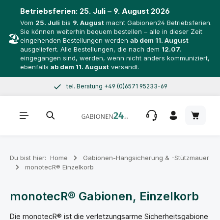
Betriebsferien:
25. Juli – 9. August 2026
Vom
25. Juli
bis
9. August
macht Gabionen24 Betriebsferien.
Sie können weiterhin bequem bestellen – alle in dieser Zeit
🏖️
eingehenden Bestellungen werden
ab dem 11. August
ausgeliefert. Alle Bestellungen, die nach dem
12.07.
eingegangen sind, werden, wenn nicht anders kommuniziert,
ebenfalls
ab dem 11. August
versandt.
tel. Beratung +49 (0)6571 95233-69
Zum Hauptinhalt springen
Mo–Do 8–17 Uhr, Fr 8–14 Uhr
Warenk
Du bist hier:
Home
Gabionen-Hangsicherung & -Stützmauer
monotecR® Einzelkorb
monotecR® Gabionen, Einzelkorb
Die monotecR® ist die verletzungsarme Sicherheitsgabione