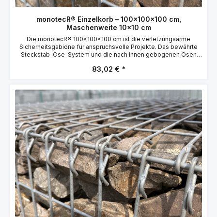
monotecR® Einzelkorb – 100×100×100 cm,
Maschenweite 10×10 cm
Die monotecR® 100×100×100 cm ist die verletzungsarme
Sicherheitsgabione für anspruchsvolle Projekte. Das bewährte
Steckstab-Öse-System und die nach innen gebogenen Ösen
sorgen für glatte Außenflächen ohne Drahtüberstände – ideal für
83,02 €
Privatgärten, Schulen, Kitas und überall dort, wo Menschen in
direktem Kontakt mit der Gabione kommen. Vorteile auf einen
Blick Verletzungsarm – nach innen gebogene und geschweißte
Ösen, keine Drahtüberstände außen Sicheres
Verbindungssystem – bewährtes Steckstab-Öse-System, kein
Spiraldraht erforderlich Schnelle Montage – Gitter aufstellen und
Steckschließen einfädeln Formstabil – Distanzhalter mit
statischer Funktion sichern die Korbform Langlebig – Zink-
Aluminium-Beschichtung (95 % Zn / 5 % Al), 3.000 h
Salzsprühnebeltest Vielseitig – geeignet für Stützmauer,
Hangsicherung, Lärmschutz Technische Daten Abmessungen
(L×B×H)100×100×100 cm Volumen1.000 m³ Maschenweite10×10
cm Drahtstärke GitterØ 4,5 mm Drahtstärke SteckschließeØ 6,0
mm BeschichtungZink-Aluminium (95 % Zn / 5 % Al)
Leergewicht19.5 kg Zugfestigkeit≥ 450 N/mm²
ArtikelnummerMR-101010-1010-4,5 Steinkalkulation Für diesen
Korb (100×100×100 cm, Volumen 1.000 m³) benötigen Sie bei
Vollbefüllung ca. 1.70 t (1700 kg) Steine (Richtwert: 1,7 t/m³). Die
Steine müssen größer als die kleinste Maschenweite sein. 👉