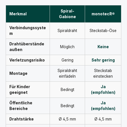
Spiral-
Merkmal
monotecR®
Gabione
Verbindungssyste
Spiraldraht
Steckstab-Öse
m
Drahtüberstände
Möglich
Keine
außen
Verletzungsrisiko
Gering
Sehr gering
Spiraldraht
Steckstab
Montage
einfädeln
einstecken
Für Kinder
Ja
Bedingt
geeignet
(empfohlen)
Öffentliche
Ja
Bedingt
Bereiche
(empfohlen)
Drahtstärke
Ø 4,5 mm
Ø 4,5 mm