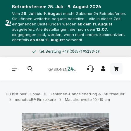
Betriebsferien:
25. Juli – 9. August 2026
Vom
25. Juli
bis
9. August
macht Gabionen24 Betriebsferien.
Sie können weiterhin bequem bestellen – alle in dieser Zeit
🏖️
eingehenden Bestellungen werden
ab dem 11. August
ausgeliefert. Alle Bestellungen, die nach dem
12.07.
eingegangen sind, werden, wenn nicht anders kommuniziert,
ebenfalls
ab dem 11. August
versandt.
tel. Beratung +49 (0)6571 95233-69
Zum Hauptinhalt springen
Mo–Do 8–17 Uhr, Fr 8–14 Uhr
Warenk
Du bist hier:
Home
Gabionen-Hangsicherung & -Stützmauer
monotecR® Einzelkorb
Maschenweite 10×10 cm
Bildergalerie überspringen