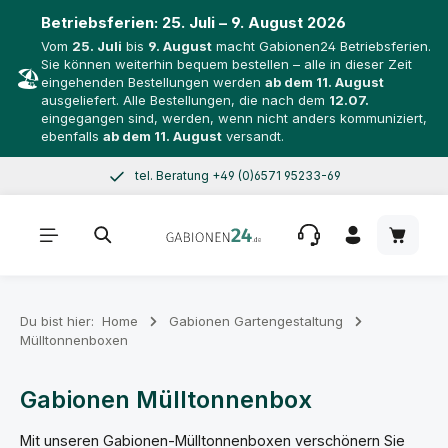
Betriebsferien:
25. Juli – 9. August 2026
Vom
25. Juli
bis
9. August
macht Gabionen24 Betriebsferien.
Sie können weiterhin bequem bestellen – alle in dieser Zeit
🏖️
eingehenden Bestellungen werden
ab dem 11. August
ausgeliefert. Alle Bestellungen, die nach dem
12.07.
eingegangen sind, werden, wenn nicht anders kommuniziert,
ebenfalls
ab dem 11. August
versandt.
tel. Beratung +49 (0)6571 95233-69
Zum Hauptinhalt springen
Mo–Do 8–17 Uhr, Fr 8–14 Uhr
Warenk
Du bist hier:
Home
Gabionen Gartengestaltung
Mülltonnenboxen
Gabionen Mülltonnenbox
Mit unseren Gabionen-Mülltonnenboxen verschönern Sie