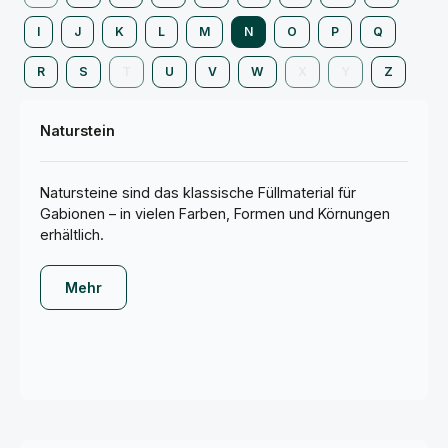
I
J
K
L
M
N
O
P
Q
R
S
T
U
V
W
X
Y
Z
Naturstein
Natursteine sind das klassische Füllmaterial für
Gabionen – in vielen Farben, Formen und Körnungen
erhältlich.
Mehr