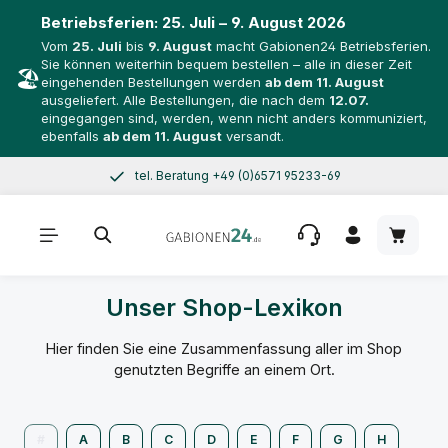
Betriebsferien:
25. Juli – 9. August 2026
Vom
25. Juli
bis
9. August
macht Gabionen24 Betriebsferien.
Sie können weiterhin bequem bestellen – alle in dieser Zeit
🏖️
eingehenden Bestellungen werden
ab dem 11. August
ausgeliefert. Alle Bestellungen, die nach dem
12.07.
eingegangen sind, werden, wenn nicht anders kommuniziert,
ebenfalls
ab dem 11. August
versandt.
tel. Beratung +49 (0)6571 95233-69
Zum Hauptinhalt springen
Mo–Do 8–17 Uhr, Fr 8–14 Uhr
Warenk
Unser Shop-Lexikon
Hier finden Sie eine Zusammenfassung aller im Shop
genutzten Begriffe an einem Ort.
#
A
B
C
D
E
F
G
H