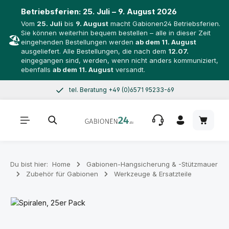
Betriebsferien:
25. Juli – 9. August 2026
Vom
25. Juli
bis
9. August
macht Gabionen24 Betriebsferien.
Sie können weiterhin bequem bestellen – alle in dieser Zeit
🏖️
eingehenden Bestellungen werden
ab dem 11. August
ausgeliefert. Alle Bestellungen, die nach dem
12.07.
eingegangen sind, werden, wenn nicht anders kommuniziert,
ebenfalls
ab dem 11. August
versandt.
tel. Beratung +49 (0)6571 95233-69
Zum Hauptinhalt springen
Mo–Do 8–17 Uhr, Fr 8–14 Uhr
Warenk
Du bist hier:
Home
Gabionen-Hangsicherung & -Stützmauer
Zubehör für Gabionen
Werkzeuge & Ersatzteile
Bildergalerie überspringen