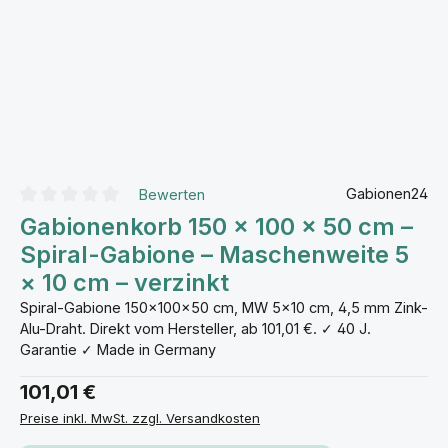
Gabionen24
Bewerten
Durchschnittliche Bewertung von 0 von 5 Sternen
Gabionenkorb 150 × 100 × 50 cm –
Spiral-Gabione – Maschenweite 5
× 10 cm – verzinkt
Spiral-Gabione 150×100×50 cm, MW 5×10 cm, 4,5 mm Zink-
Alu-Draht. Direkt vom Hersteller, ab 101,01 €. ✓ 40 J.
Garantie ✓ Made in Germany
101,01 €
Preise inkl. MwSt. zzgl. Versandkosten