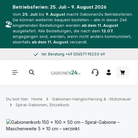
Betriebsferien:
25. Juli – 9. August 2026
Vom
25. Juli
bis
9. August
macht Gabionen24 Betriebsferien.
Sie können weiterhin bequem bestellen – alle in dieser Zeit
🏖️
eingehenden Bestellungen werden
ab dem 11. August
ausgeliefert. Alle Bestellungen, die nach dem
12.07.
eingegangen sind, werden, wenn nicht anders kommuniziert,
ebenfalls
ab dem 11. August
versandt.
tel. Beratung +49 (0)6571 95233-69
Zum Hauptinhalt springen
Mo–Do 8–17 Uhr, Fr 8–14 Uhr
Warenk
Du bist hier:
Home
Gabionen-Hangsicherung & -Stützmauer
Spiral-Gabionen, Einzelkorb
Bildergalerie überspringen