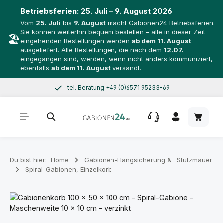
Betriebsferien:
25. Juli – 9. August 2026
Vom
25. Juli
bis
9. August
macht Gabionen24 Betriebsferien.
Sie können weiterhin bequem bestellen – alle in dieser Zeit
🏖️
eingehenden Bestellungen werden
ab dem 11. August
ausgeliefert. Alle Bestellungen, die nach dem
12.07.
eingegangen sind, werden, wenn nicht anders kommuniziert,
ebenfalls
ab dem 11. August
versandt.
tel. Beratung +49 (0)6571 95233-69
Zum Hauptinhalt springen
Mo–Do 8–17 Uhr, Fr 8–14 Uhr
Warenk
Du bist hier:
Home
Gabionen-Hangsicherung & -Stützmauer
Spiral-Gabionen, Einzelkorb
Bildergalerie überspringen