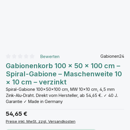
Gabionen24
Bewerten
Durchschnittliche Bewertung von 0 von 5 Sternen
Gabionenkorb 100 × 50 × 100 cm –
Spiral-Gabione – Maschenweite 10
× 10 cm – verzinkt
Spiral-Gabione 100×50×100 cm, MW 10×10 cm, 4,5 mm
Zink-Alu-Draht. Direkt vom Hersteller, ab 54,65 €. ✓ 40 J.
Garantie ✓ Made in Germany
54,65 €
Preise inkl. MwSt. zzgl. Versandkosten