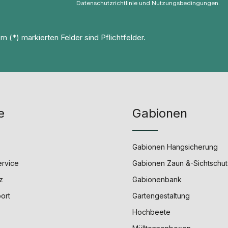
Datenschutzrichtlinie
und
Nutzungsbedingungen
.
n (*) markierten Felder sind Pflichtfelder.
e
Gabionen
Gabionen Hangsicherung
ervice
Gabionen Zaun &-Sichtschut
z
Gabionenbank
port
Gartengestaltung
Hochbeete