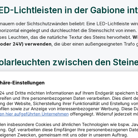
ED-Lichtleisten in der Gabione in
uern oder Sichtschutzwänden beliebt: Eine LED-Lichtleiste wird 
rizontal eingelegt und durchleuchtet die Steinschicht von innen
uses Leuchten, das die natürliche Textur des Steins hervorhebt.
Wi
 oder 24V) verwenden
, die über einen außengeeigneten Trafo 
Solarleuchten zwischen den Stein
sung: Solarleuchten in Stab- oder Kugelform, die einfach zwische
d, nachrüstbar in 5 Minuten. Die Lichtausbeute ist zwar geringe
r dekorative Akzente vollkommen aus. Besonders hübsch wirkt di
euchten entlang einer langen Gabionenwand.
 Wandleuchten auf der Gabionenm
flächen (zum Beispiel als Mauerkrone oder Sitzfläche) lassen si
. Flache, quaderförmige Außenwandleuchten aus Cortenstahl ode