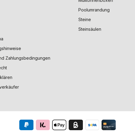
Mülltonnenboxen
Poolumrandung
Steine
Steinsäulen
ma
gshinweise
nd Zahlungsbedingungen
echt
klären
verkäufer