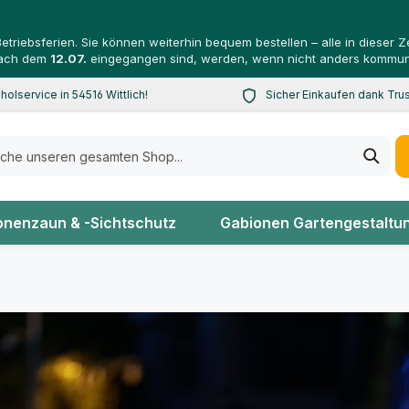
riebsferien. Sie können weiterhin bequem bestellen – alle in dieser
 nach dem
12.07.
eingegangen sind, werden, wenn nicht anders kommuni
holservice in 54516 Wittlich!
Sicher Einkaufen dank Tr
en Sie die Versandkosten
Abgesichert bis zu 20.00
onenzaun & -Sichtschutz
Gabionen Gartengestaltu