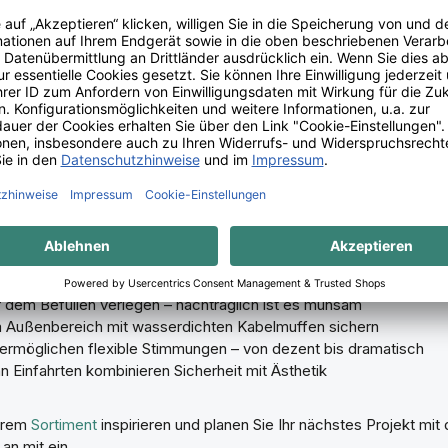
 gut zu Gabionen und liefern ein gerichtetes, angenehmes Licht 
ur: Warm oder kalt?
wir grundsätzlich
warmweißes Licht (2.700–3.000 K)
. Es bet
 Steine und schafft eine gemütliche Atmosphäre. Kaltweißes Licht
es sei denn, Sie setzen bewusst auf einen modernen, minimalistisc
kies.
Hinweise
 dem Befüllen verlegen – nachträglich ist es mühsam
m Außenbereich mit wasserdichten Kabelmuffen sichern
möglichen flexible Stimmungen – von dezent bis dramatisch
Einfahrten kombinieren Sicherheit mit Ästhetik
serem
Sortiment
inspirieren und planen Sie Ihr nächstes Projekt m
an mit ein.