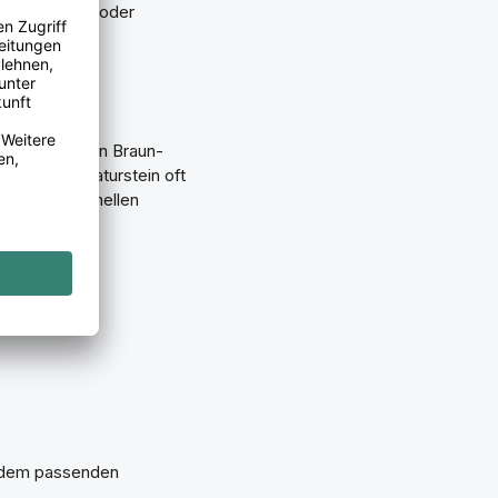
für Sitzecken oder
ont die warmen Braun-
 wirkt bei Naturstein oft
hen Look mit hellen
it dem passenden