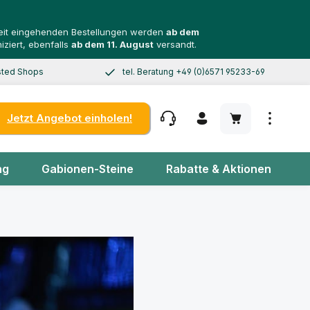
 Zeit eingehenden Bestellungen werden
ab dem
ziert, ebenfalls
ab dem 11. August
versandt.
usted Shops
tel. Beratung +49 (0)6571 95233-69
0 EUR
Mo–Do 8–17 Uhr, Fr 8–14 Uhr
Warenkorb enth
Jetzt Angebot einholen!
ng
Gabionen-Steine
Rabatte & Aktionen