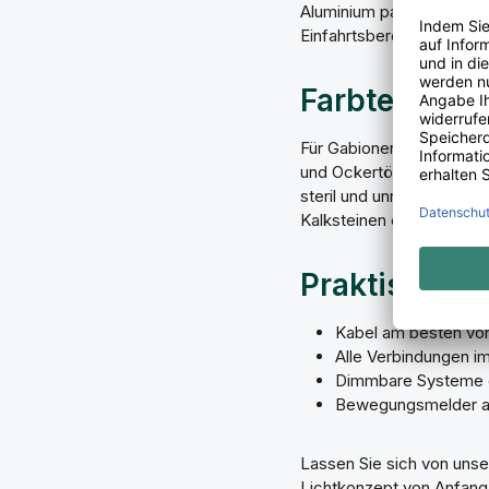
Aluminium passen optisch
Einfahrtsbereiche.
Farbtemperat
Für Gabionen empfehlen 
und Ockertöne natürlicher
steril und unnatürlich – 
Kalksteinen oder Marmor
Praktische 
Kabel am besten vor
Alle Verbindungen i
Dimmbare Systeme er
Bewegungsmelder an 
Lassen Sie sich von un
Lichtkonzept von Anfang 