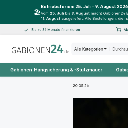
Betriebsferien:
25. Juli – 9. August 2026
🏖️
Vom
25. Juli
bis
9. August
macht Gabionen24 Bet
11. August
ausgeliefert. Alle Bestellungen, die
Bis zu 36 Monate finanzieren
Ab
 Hauptinhalt springen
Zur Suche springen
Zur Hauptnavigation springen
Smoooth mit Klarna shoppen
Spar
Alle Kategorien
Gabionen-Hangsicherung & -Stützmauer
Gabi
20.05.26