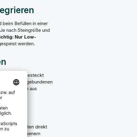
tegrieren
beim Befüllen in einer
. Je nach Steingröße und
chtig: Nur Low-
gespeist werden.
en
n die Steine gesteckt
r als bei kabelgebundenen
e Kombination aus
auer
ch Wandleuchten direkt
r anthrazitfarbenem