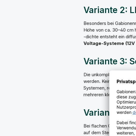
Variante 2: L
Besonders bei Gabionenma
Höhe von ca. 30–40 cm ho
-dichte entsteht ein diff
Voltage-Systeme (12V
Variante 3: 
Die unkomplizierteste Lö
werden. Kein Kabelaufwan
Systemen, reicht aber fü
mehreren kleinen Kugell
Variante 4:
Bei flachen Gabionenober
auf dem Stein montieren