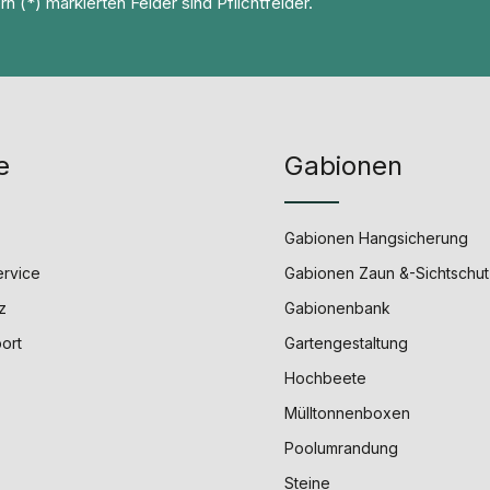
n (*) markierten Felder sind Pflichtfelder.
e
Gabionen
Gabionen Hangsicherung
ervice
Gabionen Zaun &-Sichtschut
z
Gabionenbank
port
Gartengestaltung
Hochbeete
Mülltonnenboxen
Poolumrandung
Steine