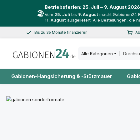
Betriebsferien:
25. Juli – 9. August 2026
🏖️
Vom
25. Juli
bis
9. August
macht Gabionen24 Bet
11. August
ausgeliefert. Alle Bestellungen, die
Bis zu 36 Monate finanzieren
Ab
 Hauptinhalt springen
Zur Suche springen
Zur Hauptnavigation springen
Smoooth mit Klarna shoppen
Spar
Alle Kategorien
Gabionen-Hangsicherung & -Stützmauer
Gabi
Bildergalerie überspringen