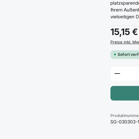
platzsparende
Ihrem Außenb
vielseitigen
15,15 €
Preise inkl. M
Sofort ver
Produkt
Produktnummer
SG-030303-1