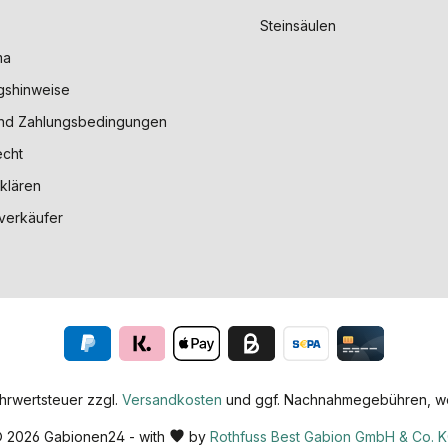
Steinsäulen
ma
gshinweise
nd Zahlungsbedingungen
echt
klären
verkäufer
ehrwertsteuer zzgl.
Versandkosten
und ggf. Nachnahmegebühren, we
 2026 Gabionen24 - with
by
Rothfuss Best Gabion GmbH & Co. 