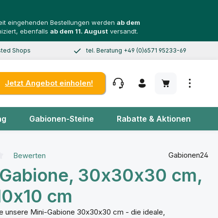
 Zeit eingehenden Bestellungen werden
ab dem
ziert, ebenfalls
ab dem 11. August
versandt.
usted Shops
tel. Beratung +49 (0)6571 95233-69
0 EUR
Mo–Do 8–17 Uhr, Fr 8–14 Uhr
Warenkorb enth
Jetzt Angebot einholen!
ng
Gabionen-Steine
Rabatte & Aktionen
Gabionen24
Bewerten
liche Bewertung von 0 von 5 Sternen
-Gabione, 30x30x30 cm,
0x10 cm
e unsere Mini-Gabione 30x30x30 cm - die ideale,