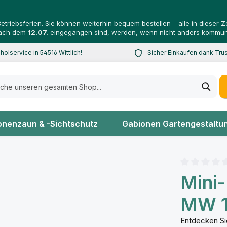
riebsferien. Sie können weiterhin bequem bestellen – alle in dieser
 nach dem
12.07.
eingegangen sind, werden, wenn nicht anders kommuni
holservice in 54516 Wittlich!
Sicher Einkaufen dank Tr
en Sie die Versandkosten
Abgesichert bis zu 20.00
onenzaun & -Sichtschutz
Gabionen Gartengestaltu
Durchschnitt
Mini
MW 1
Entdecken Si