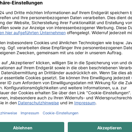
enbereiche und bietet Ihnen eine dekorative und praktische Lösun
en, Glas oder anderen Materialien Ihrer Wahl, um ein individuelles
t unsere Mini-Gabione vor Rost und Korrosion geschützt und hält 
efert und kann ohne spezielles Werkzeug oder Vorkenntnisse einf
koratives Element, zur Begrenzung von Beeten oder als individuell
aren Materialien und fördert die natürliche Umgebung.
eine besondere Note mit unserer charmanten Mini-Gabione. Sie bie
tige Akzente zu setzen.