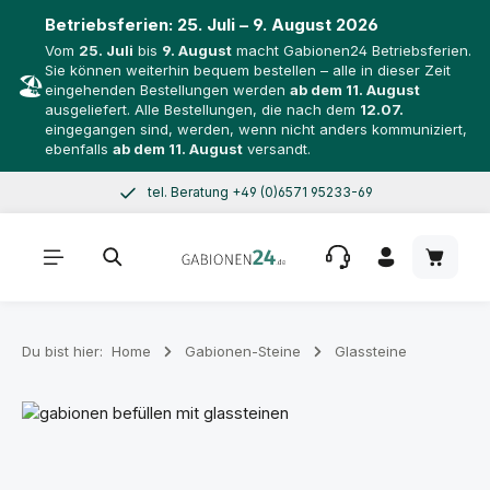
Betriebsferien:
25. Juli – 9. August 2026
Vom
25. Juli
bis
9. August
macht Gabionen24 Betriebsferien.
Sie können weiterhin bequem bestellen – alle in dieser Zeit
🏖️
eingehenden Bestellungen werden
ab dem 11. August
ausgeliefert. Alle Bestellungen, die nach dem
12.07.
eingegangen sind, werden, wenn nicht anders kommuniziert,
ebenfalls
ab dem 11. August
versandt.
tel. Beratung +49 (0)6571 95233-69
Zum Hauptinhalt springen
Mo–Do 8–17 Uhr, Fr 8–14 Uhr
Warenk
Du bist hier:
Home
Gabionen-Steine
Glassteine
Bildergalerie überspringen