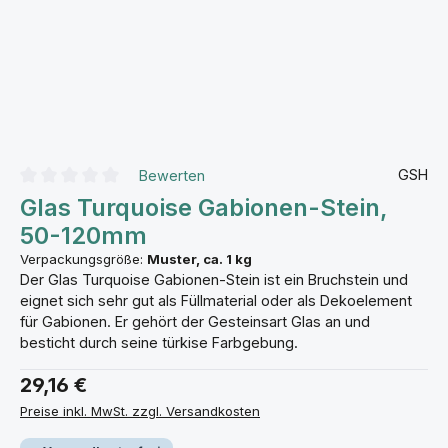
GSH
Bewerten
Durchschnittliche Bewertung von 0 von 5 Sternen
Glas Turquoise Gabionen-Stein,
50-120mm
Verpackungsgröße:
Muster, ca. 1 kg
Der Glas Turquoise Gabionen-Stein ist ein Bruchstein und
eignet sich sehr gut als Füllmaterial oder als Dekoelement
für Gabionen. Er gehört der Gesteinsart Glas an und
besticht durch seine türkise Farbgebung.
29,16 €
Preise inkl. MwSt. zzgl. Versandkosten